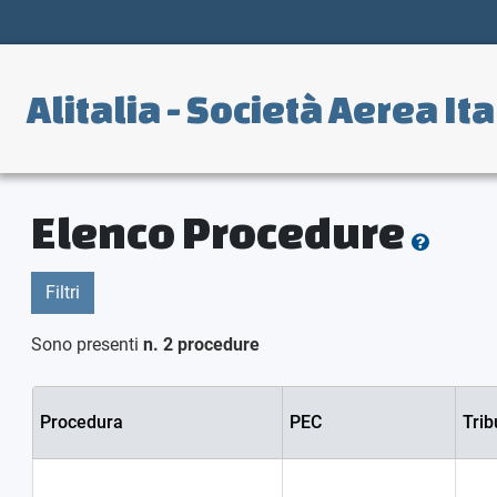
A
litalia -
S
ocietà
A
erea
I
ta
Elenco Procedure
Filtri
Sono presenti
n. 2 procedure
Procedura
PEC
Trib