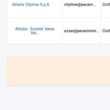
Alitalia Cityliner S.p.A.
cityliner@pecam...
Civi
Alitalia - Societa' Aerea
azsai@pecammini...
Civi
Ital...