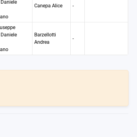
Daniele
Canepa Alice
-
fano
iuseppe
Daniele
Barzellotti
-
Andrea
fano