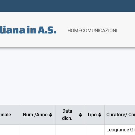
liana in
A
.
S
.
HOME
COMUNICAZIONI
Data
unale
Num./Anno
Tipo
Curatore/ C
dich.
Leogrande G