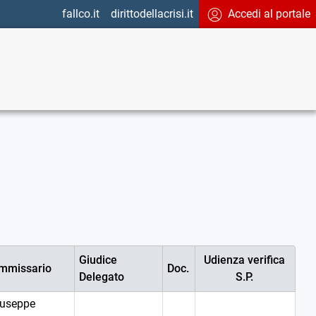
fallco.it
dirittodellacrisi.it
Accedi al portale
Giudice
Udienza verifica
ommissario
Doc.
Delegato
S.P.
iuseppe